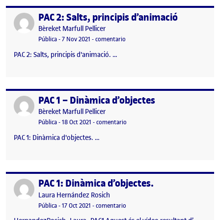
PAC 2: Salts, principis d’animació
Publicado por
Publicado por
Bèreket Marfull Pellicer
Visibilidad:
Fecha de publicación
en PAC 2: Salts, principis d’animació
Pública
-
7 Nov 2021
-
comentario
PAC 2: Salts, principis d'animació. …
PAC 1 – Dinàmica d’objectes
Publicado por
Publicado por
Bèreket Marfull Pellicer
Visibilidad:
Fecha de publicación
en PAC 1 – Dinàmica d’objectes
Pública
-
18 Oct 2021
-
comentario
PAC 1: Dinàmica d'objectes. …
PAC 1: Dinàmica d’objectes.
Publicado por
Publicado por
Laura Hernández Rosich
Visibilidad:
Fecha de publicación
17 octubre, 2021 7:36 pm
en PAC 1: Dinàmica d’objectes.
Pública
-
17 Oct 2021
-
comentario