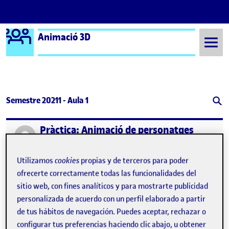
Logo Ágora
Animació 3D
Saltar al contenido
Semestre 20211 - Aula 1
Pràctica: Animació de personatges
Publicado por
Publicado por
Bèreket Marfull Pellicer
Visibilidad:
Fecha de publicación
13 enero, 2022 3:01 pm
en Pràctica: Animació de persona
Pública
-
13 Ene 2022
-
1 comentario
Utilizamos
cookies
propias y de terceros para poder
Pràctica: Animació de personatges. …
ofrecerte correctamente todas las funcionalidades del
sitio web, con fines analíticos y para mostrarte publicidad
personalizada de acuerdo con un perfil elaborado a partir
de tus hábitos de navegación. Puedes aceptar, rechazar o
Pràctica: Animació de personatges
Publicado por
configurar tus preferencias haciendo clic abajo, u obtener
Publicado por
Víctor Alarcón Serrano