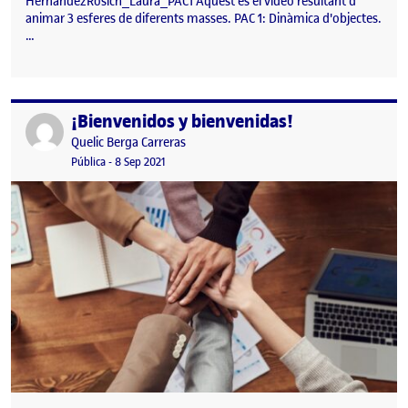
HernandezRosich_Laura_PAC1 Aquest és el vídeo resultant d’
animar 3 esferes de diferents masses. PAC 1: Dinàmica d'objectes.
…
¡Bienvenidos y bienvenidas!
Publicado por
Publicado por
Quelic Berga Carreras
Visibilidad:
Fecha de publicación
9 septiembre, 2021 2:49 pm
Pública
-
8 Sep 2021