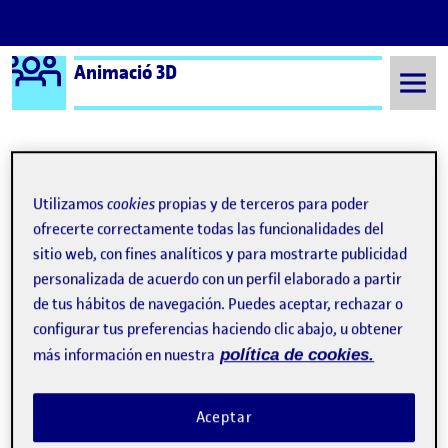
Logo Ágora
Animació 3D
Saltar al contenido
Semestre 20211 - Aula 1
Pràctica: Animació de personatges
Utilizamos
cookies
propias y de terceros para poder
ofrecerte correctamente todas las funcionalidades del
Navegación de entradas
: PAC 3: Animació de personatges, copejo d’una pil
: Prà
Anterior
Siguiente
sitio web, con fines analíticos y para mostrarte publicidad
personalizada de acuerdo con un perfil elaborado a partir
Pràctica: Animació de person
Publicado por
de tus hábitos de navegación. Puedes aceptar, rechazar o
Publicado por
Víctor Alarcón Serrano
configurar tus preferencias haciendo clic abajo, u obtener
Visibilidad:
Fecha de publicación
en Pràctica: Animació de personatge
Pública
-
12 Ene 2022
-
1 comentario
más información en nuestra
política de cookies.
Reproductor
Aceptar
de