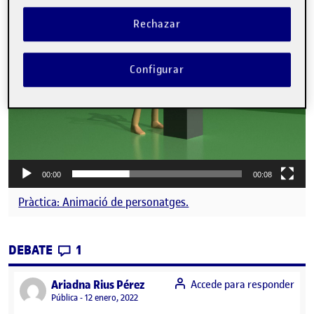
vídeo
Rechazar
Configurar
00:00
00:08
Pràctica: Animació de personatges.
CONTRIBUTIONS
EN PRÀCTICA: ANIMACIÓ DE PERSONATG
DEBATE
1
says:
Ariadna Rius Pérez
Accede para responder
Visibilidad:
Pública
12 enero, 2022